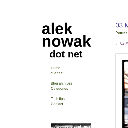
alek
03 
Portrait
nowak
←
02 M
dot net
Home
*Series*
Blog archives
Categories
Tech tips
Contact