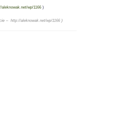
)
://aleknowak.net/wp/1166
ęcie –
)
http://aleknowak.net/wp/1166