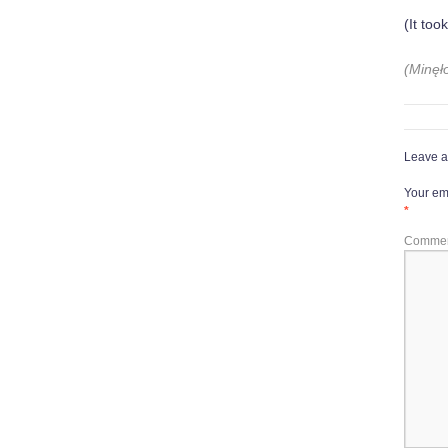
(It to
(Minęł
Leave a
Your ema
*
Comme