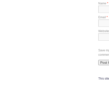
Name
*
Email
*
Website
Save my 
commen
This si